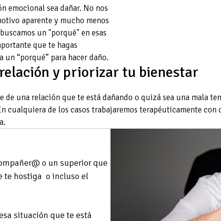
ón emocional sea dañar. No nos
 motivo aparente y mucho menos
e buscamos un "porqué" en esas
mportante que te hagas
ta un “porqué” para hacer daño.
relación y priorizar tu bienestar
e de una relación que te está dañando o quizá sea una mala tem
En cualquiera de los casos trabajaremos terapéuticamente con d
a.
 compañer@ o un superior que
e te hostiga o incluso el
 esa situación que te está