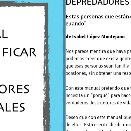
DEPREDADORES
Estas personas que están e
cuando"
de Isabel López Montejano
Nos parece mentira que haya p
podemos creer que exista gent
que esas personas sean familia
ocasiones, sin obtener una resp
Con este manual pretendo que t
necesita un “porqué” para hac
verdaderos destructores de vida
Deseo que con este manual pued
de ellos. Está escrito desde un