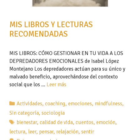
MIS LIBROS Y LECTURAS
RECOMENDADAS
MIS LIBROS: CÓMO GESTIONAR EN TU VIDA A LOS
DEPREDADORES EMOCIONALES de Isabel López
Montejano Los depredadores actúan para su único y
malvado beneficio, aprovechándose del contexto
social que los …
Leer más
Categorías
Actividades
,
coaching
,
emociones
,
mindfulness
,
Sin categoría
,
sociologia
Etiquetas
bienestar
,
calidad de vida
,
cuentos
,
emoción
,
lectura
,
leer
,
pensar
,
relajación
,
sentir