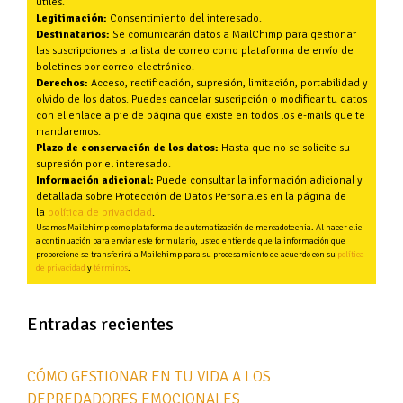
útiles.
Legitimación:
Consentimiento del interesado.
Destinatarios:
Se comunicarán datos a MailChimp para gestionar
las suscripciones a la lista de correo como plataforma de envío de
boletines por correo electrónico.
Derechos:
Acceso, rectificación, supresión, limitación, portabilidad y
olvido de los datos. Puedes cancelar suscripción o modificar tu datos
con el enlace a pie de página que existe en todos los e-mails que te
mandaremos.
Plazo de conservación de los datos:
Hasta que no se solicite su
supresión por el interesado.
Información adicional:
Puede consultar la información adicional y
detallada sobre Protección de Datos Personales en la página de
la
política de privacidad
.
Usamos Mailchimp como plataforma de automatización de mercadotecnia. Al hacer clic
a continuación para enviar este formulario, usted entiende que la información que
proporcione se transferirá a Mailchimp para su procesamiento de acuerdo con su
política
de privacidad
y
términos
.
Entradas recientes
CÓMO GESTIONAR EN TU VIDA A LOS
DEPREDADORES EMOCIONALES