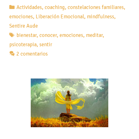
Categorías
Actividades
,
coaching
,
constelaciones familiares
,
emociones
,
Liberación Emocional
,
mindfulness
,
Sentire Aude
Etiquetas
bienestar
,
conocer
,
emociones
,
meditar
,
psicoterapia
,
sentir
2 comentarios