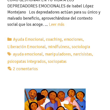
DEPREDADORES EMOCIONALES de Isabel López
Montejano Los depredadores actúan para su único y
malvado beneficio, aprovechándose del contexto
social que los acoge. …
Leer más
Categorías
Ayuda Emocional
,
coaching
,
emociones
,
Liberación Emocional
,
mindfulness
,
sociologia
Etiquetas
ayuda emocional
,
manipuladores
,
narcisistas
,
psicopatas integrados
,
sociopatas
2 comentarios