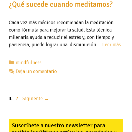
¿Qué sucede cuando meditamos?
Cada vez más médicos recomiendan la meditación
como fórmula para mejorar la salud. Esta técnica
milenaria ayuda a reducir el estrés y, con tiempo y
paciencia, puede lograr una disminución …
Leer más
Categorías
mindfulness
Deja un comentario
Página
Página
1
2
Siguiente
→
Suscríbete a nuestro newsletter para