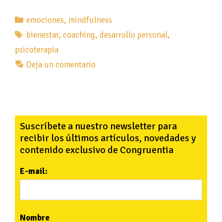
Categorías
emociones
,
mindfulness
Etiquetas
bienestar
,
coaching
,
desarrollo personal
,
psicoterapia
Deja un comentario
Suscríbete a nuestro newsletter para
recibir los últimos artículos, novedades y
contenido exclusivo de Congruentia
E-mail:
Nombre