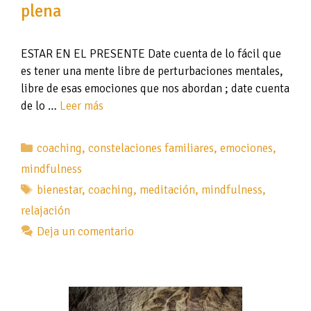
plena
ESTAR EN EL PRESENTE Date cuenta de lo fácil que
es tener una mente libre de perturbaciones mentales,
libre de esas emociones que nos abordan ; date cuenta
de lo …
Leer más
Categorías
coaching
,
constelaciones familiares
,
emociones
,
mindfulness
Etiquetas
bienestar
,
coaching
,
meditación
,
mindfulness
,
relajación
Deja un comentario